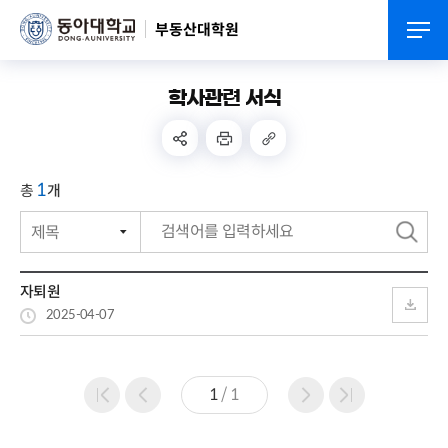
부동산대학원
학사관련 서식
1
총
개
검
색
자퇴원
2025-04-07
1
/
1